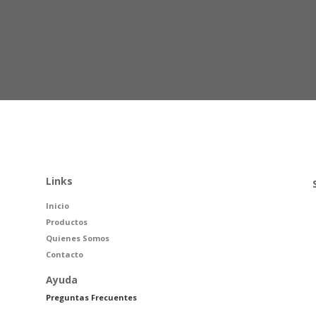
 y web en este navegador para la próxima vez que comente.
Links
Inicio
Productos
Quienes Somos
Contacto
Ayuda
Preguntas Frecuentes