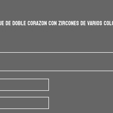
je de doble corazon con zircones de varios col
 publicada.
Los campos obligatorios están marcados con
*