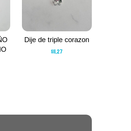
ÑO
Dije de triple corazon
NO
$
11,27