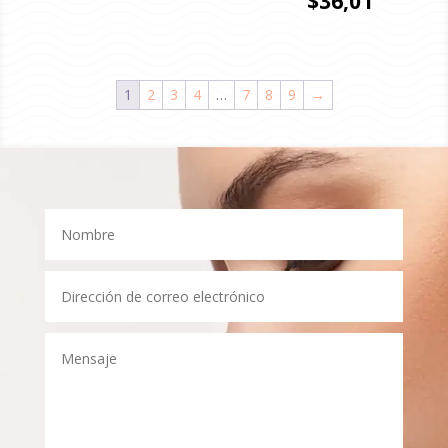
$
36,01
1
2
3
4
…
7
8
9
→