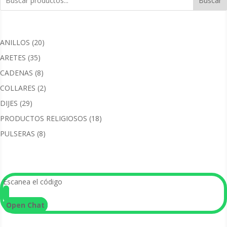
Buscar
20
ANILLOS
20
productos
35
ARETES
35
productos
8
CADENAS
8
productos
2
COLLARES
2
productos
29
DIJES
29
productos
18
PRODUCTOS RELIGIOSOS
18
productos
8
PULSERAS
8
productos
Escanea el código
Open Chat