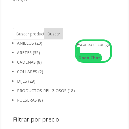
Buscar
20
ANILLOS
20
Escanea el código
productos
35
ARETES
35
Open Chat
productos
8
CADENAS
8
productos
2
COLLARES
2
productos
29
DIJES
29
productos
18
PRODUCTOS RELIGIOSOS
18
productos
8
PULSERAS
8
productos
Filtrar por precio