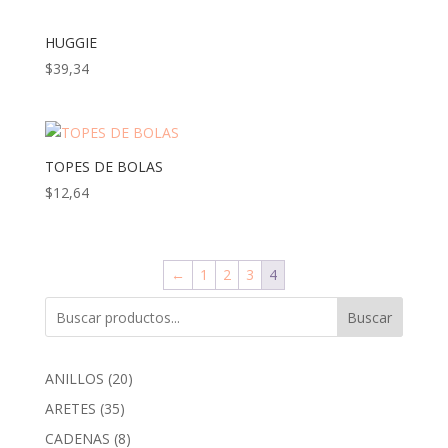
HUGGIE
$
39,34
TOPES DE BOLAS
$
12,64
←
1
2
3
4
Buscar
20
ANILLOS
20
productos
35
ARETES
35
productos
8
CADENAS
8