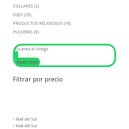
productos
2
COLLARES
2
productos
29
DIJES
29
productos
18
PRODUCTOS RELIGIOSOS
18
productos
8
PULSERAS
8
productos
Escanea el código
Open Chat
Filtrar por precio
• Mall del Sol
• Mall del Sur