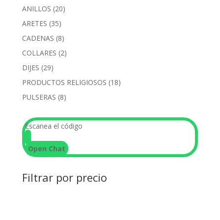
20
ANILLOS
20
productos
35
ARETES
35
productos
8
CADENAS
8
productos
2
COLLARES
2
productos
29
DIJES
29
productos
18
PRODUCTOS RELIGIOSOS
18
productos
8
PULSERAS
8
productos
Escanea el código
Open Chat
Filtrar por precio