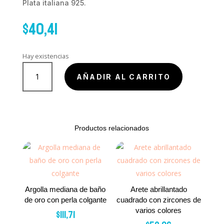
Plata italiana 925.
$
40,41
Hay existencias
ARGOLLA
CIRCULO
AÑADIR AL CARRITO
INTERNO
BOLITAS
cantidad
Productos relacionados
Argolla mediana de baño
Arete abrillantado
de oro con perla colgante
cuadrado con zircones de
varios colores
$
111,71