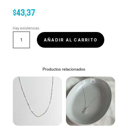
$
43,37
Hay existencias
Cadena
de
AÑADIR AL CARRITO
mini
placa
ovalada
cantidad
Productos relacionados