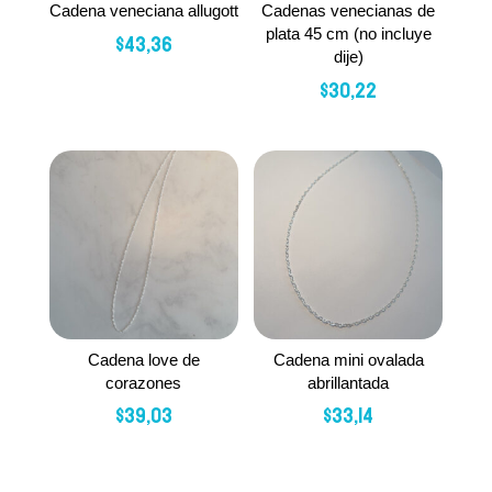
Cadena veneciana allugott
Cadenas venecianas de
plata 45 cm (no incluye
$
43,36
dije)
$
30,22
Cadena love de
Cadena mini ovalada
corazones
abrillantada
$
39,03
$
33,14