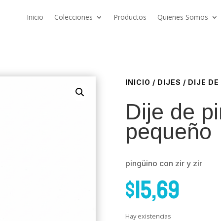
Inicio
Colecciones
Productos
Quienes Somos
INICIO
/
DIJES
/ DIJE D
Dije de p
pequeño
pingüino con zir y zir
$
15,69
Hay existencias