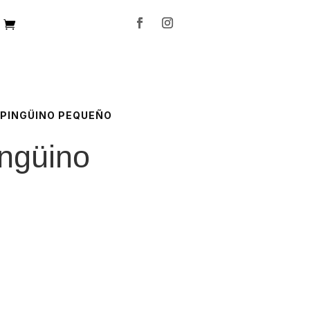
E PINGÜINO PEQUEÑO
ingüino