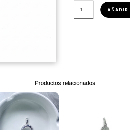
Dije
de
AÑADIR 
pingüino
pequeño
cantidad
Productos relacionados