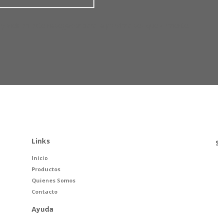
 y web en este navegador para la próxima vez que comente.
Links
Inicio
Productos
Quienes Somos
Contacto
Ayuda