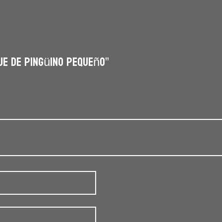
je de pingüino pequeño”
 publicada.
Los campos obligatorios están marcados con
*