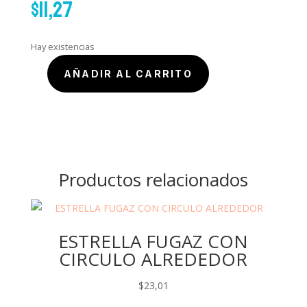
$
11,27
Hay existencias
AÑADIR AL CARRITO
Dije
de
triple
corazon
cantidad
Productos relacionados
ESTRELLA FUGAZ CON
CIRCULO ALREDEDOR
$
23,01