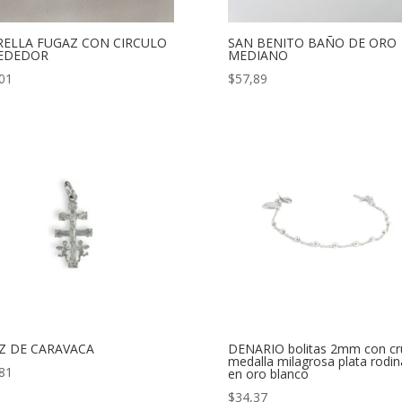
RELLA FUGAZ CON CIRCULO
SAN BENITO BAÑO DE ORO
EDEDOR
MEDIANO
01
$
57,89
Z DE CARAVACA
DENARIO bolitas 2mm con cr
medalla milagrosa plata rodi
81
en oro blanco
$
34,37