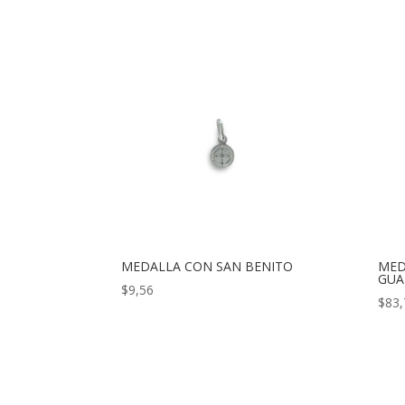
MEDALLA CON SAN BENITO
MED
GUA
$
9,56
$
83,