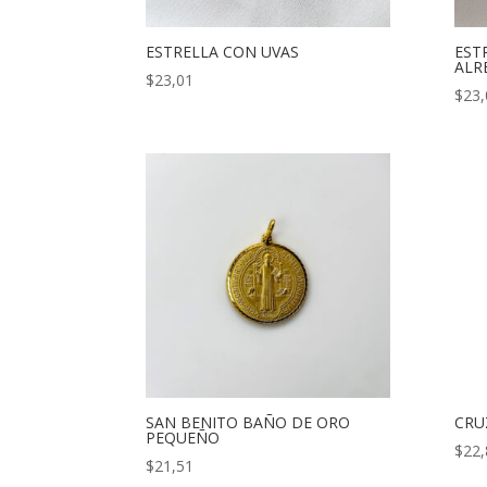
ESTRELLA CON UVAS
EST
ALR
$
23,01
$
23,
SAN BENITO BAÑO DE ORO
CRU
PEQUEÑO
$
22,
$
21,51