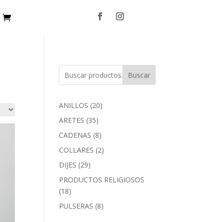
Buscar
20
ANILLOS
20
productos
35
ARETES
35
productos
8
CADENAS
8
productos
2
COLLARES
2
productos
29
DIJES
29
productos
PRODUCTOS RELIGIOSOS
18
18
productos
8
PULSERAS
8
productos