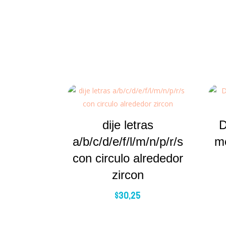
dije letras
D
a/b/c/d/e/f/l/m/n/p/r/s
m
con circulo alrededor
zircon
$
30,25