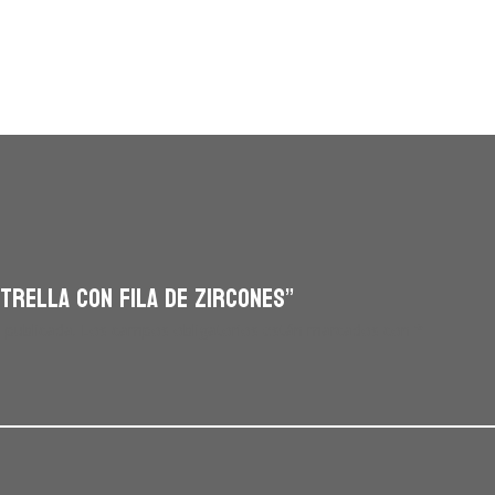
TRELLA CON FILA DE ZIRCONES”
 publicada.
Los campos obligatorios están marcados con
*