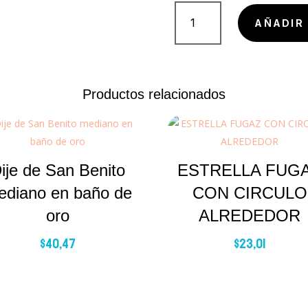
ESTRELLA
CON
AÑADIR 
FILA
DE
ZIRCONES
cantidad
Productos relacionados
ije de San Benito
ESTRELLA FUG
ediano en baño de
CON CIRCULO
oro
ALREDEDOR
$
40,47
$
23,01