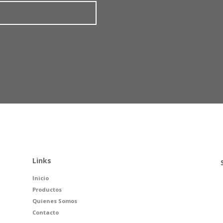
 y web en este navegador para la próxima vez que comente.
Links
Inicio
Productos
Quienes Somos
Contacto