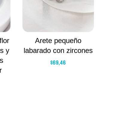
lor
Arete pequeño
s y
labarado con zircones
os
$
69,46
r