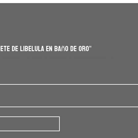
ete de libelula en baño de oro”
 publicada.
Los campos obligatorios están marcados con
*