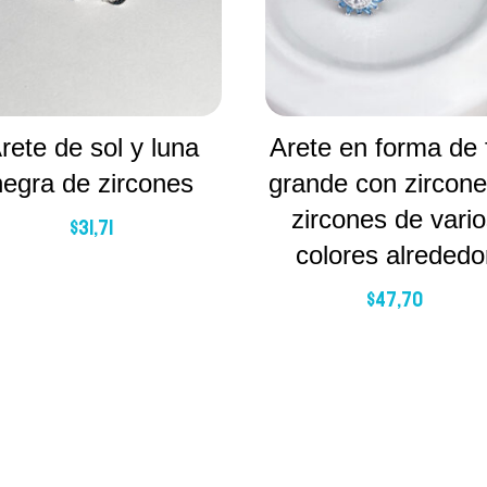
rete de sol y luna
Arete en forma de f
negra de zircones
grande con zircone
zircones de vari
$
31,71
colores alrededo
$
47,70