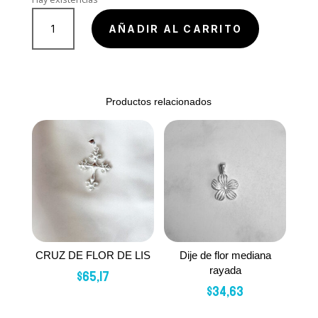
Dije
de
AÑADIR AL CARRITO
candado
pequeño
con
zircones
Productos relacionados
de
colores
cantidad
CRUZ DE FLOR DE LIS
Dije de flor mediana
rayada
$
65,17
$
34,63