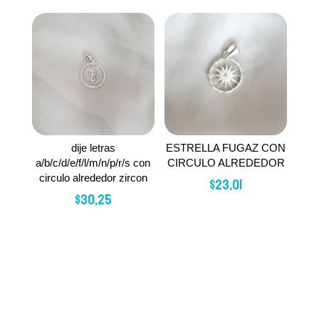
dije letras
ESTRELLA FUGAZ CON
a/b/c/d/e/f/l/m/n/p/r/s con
CIRCULO ALREDEDOR
circulo alrededor zircon
$
23,01
$
30,25