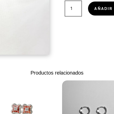
ARETES
PLANOS
AÑADIR 
EN
FORMA
DE
COLIBRI
cantidad
Productos relacionados