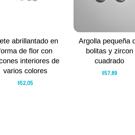
ete abrillantado en
Argolla pequeña 
forma de flor con
bolitas y zircon
rcones interiores de
cuadrado
varios colores
$
57,89
$
52,05