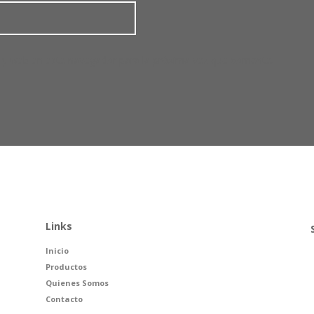
 y web en este navegador para la próxima vez que comente.
Links
Inicio
Productos
Quienes Somos
Contacto